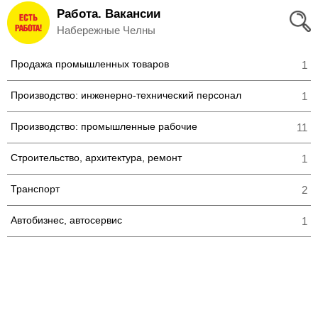
Работа. Вакансии
Вход
Набережные Челны
и
Продажа промышленных товаров
1
Регистрация
Производство: инженерно-технический персонал
1
>
Избранное
Производство: промышленные рабочие
11
>
Соискателям
Строительство, архитектура, ремонт
1
Добавить
Транспорт
2
резюме
Автобизнес, автосервис
1
>
Работодателям
Добавить
вакансию