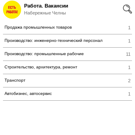
Работа. Вакансии
Вход
Набережные Челны
и
Продажа промышленных товаров
1
Регистрация
Производство: инженерно-технический персонал
1
>
Избранное
Производство: промышленные рабочие
11
>
Соискателям
Строительство, архитектура, ремонт
1
Добавить
Транспорт
2
резюме
Автобизнес, автосервис
1
>
Работодателям
Добавить
вакансию