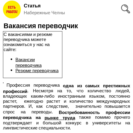
Статья
Вход
Набережные Челны
и
Вакансия переводчик
Регистрация
С вакансиями и резюме
переводчика можете
>
Избранное
ознакомиться у нас на
сайте:
>
Соискателям
Вакансии
переводчика
Резюме переводчика
Добавить
Профессия переводчика
резюме
одна из самых престижных
. Несмотря на то, что количество людей,
профессий
владеющих каким-либо иностранным языком, постоянно
>
Работодателям
растет, ежегодно растет и количество международных
партнеров. И, как следствие,
значительно повышается
спрос на переводы.
Востребованность профессии
Добавить
также помимо прочего
переводчика на
рынке труда
подтверждает и большой конкурс в университеты на
вакансию
лингвистические специальности.