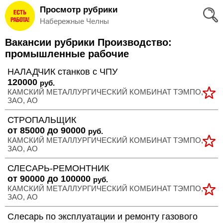
Просмотр рубрики
Вход
Набережные Челны
и
Вакансии рубрики Производство:
Регистрация
промышленные рабочие
>
НАЛАДЧИК станков с ЧПУ
Избранное
120000
руб.
КАМСКИЙ МЕТАЛЛУРГИЧЕСКИЙ КОМБИНАТ ТЭМПО,
>
Соискателям
ЗАО, АО
СТРОПАЛЬЩИК
Добавить
от 85000 до 90000
руб.
КАМСКИЙ МЕТАЛЛУРГИЧЕСКИЙ КОМБИНАТ ТЭМПО,
резюме
ЗАО, АО
>
СЛЕСАРЬ-РЕМОНТНИК
Работодателям
от 90000 до 100000
руб.
КАМСКИЙ МЕТАЛЛУРГИЧЕСКИЙ КОМБИНАТ ТЭМПО,
Добавить
ЗАО, АО
вакансию
Слесарь по эксплуатации и ремонту газового