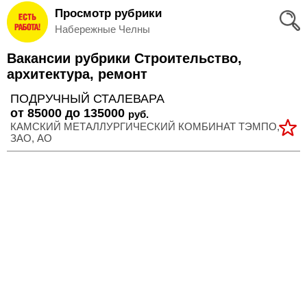
Просмотр рубрики
Вход
Набережные Челны
и
Вакансии рубрики Строительство,
Регистрация
архитектура, ремонт
>
ПОДРУЧНЫЙ СТАЛЕВАРА
Избранное
от 85000 до 135000
руб.
КАМСКИЙ МЕТАЛЛУРГИЧЕСКИЙ КОМБИНАТ ТЭМПО,
>
Соискателям
ЗАО, АО
Добавить
резюме
>
Работодателям
Добавить
вакансию