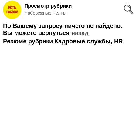
Просмотр рубрики
Вход
Набережные Челны
и
По Вашему запросу ничего не найдено.
Регистрация
Вы можете вернуться
назад
Резюме рубрики Кадровые службы, HR
>
Избранное
>
Соискателям
Добавить
резюме
>
Работодателям
Добавить
вакансию