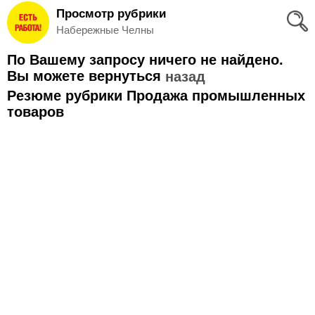
Просмотр рубрики
Вход
Набережные Челны
и
По Вашему запросу ничего не найдено.
Регистрация
Вы можете вернуться
назад
Резюме рубрики Продажа промышленных
>
Избранное
товаров
>
Соискателям
Добавить
резюме
>
Работодателям
Добавить
вакансию