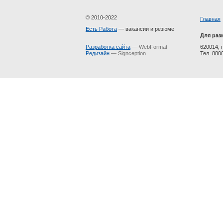
© 2010-2022
Главная
Есть Работа
— вакансии и резюме
Для раз
Разработка сайта
— WebFormat
620014, г
Редизайн
— Signception
Тел. 880