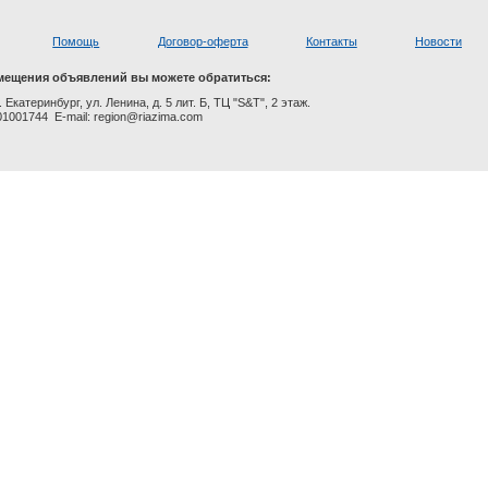
Помощь
Договор-оферта
Контакты
Новости
мещения объявлений вы можете обратиться:
. Екатеринбург, ул. Ленина, д. 5 лит. Б, ТЦ "S&T", 2 этаж.
01001744 E-mail: region@riazima.com