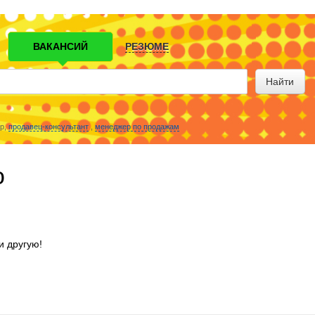
ВАКАНСИЙ
РЕЗЮМЕ
Найти
р,
продавец-консультант
,
менеджер по продажам
о
и другую!