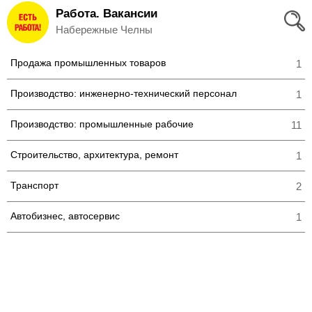
Работа. Вакансии
Вход
Набережные Челны
и
Продажа промышленных товаров
1
Регистрация
Производство: инженерно-технический персонал
1
>
Избранное
Производство: промышленные рабочие
11
>
Соискателям
Строительство, архитектура, ремонт
1
Добавить
Транспорт
2
резюме
Автобизнес, автосервис
1
>
Работодателям
Добавить
вакансию