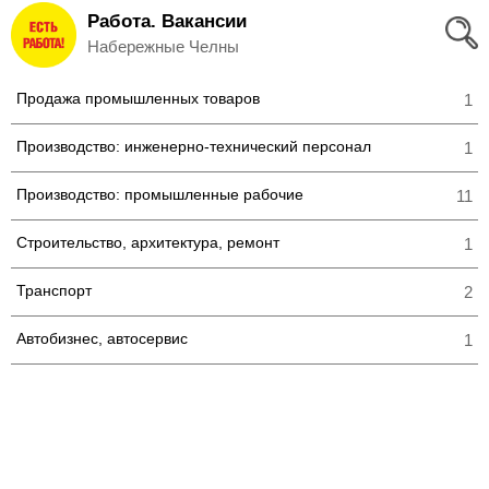
Работа. Вакансии
Вход
Набережные Челны
и
Продажа промышленных товаров
1
Регистрация
Производство: инженерно-технический персонал
1
>
Избранное
Производство: промышленные рабочие
11
>
Соискателям
Строительство, архитектура, ремонт
1
Добавить
Транспорт
2
резюме
Автобизнес, автосервис
1
>
Работодателям
Добавить
вакансию