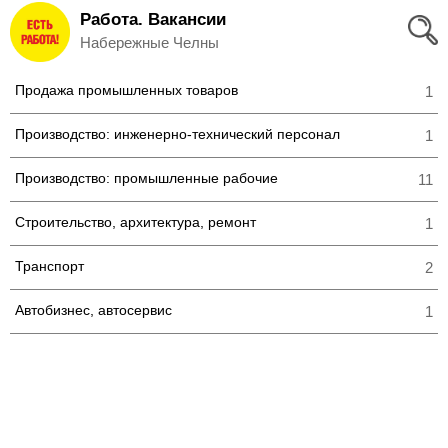
Работа. Вакансии
Вход
Набережные Челны
и
Продажа промышленных товаров
1
Регистрация
Производство: инженерно-технический персонал
1
>
Избранное
Производство: промышленные рабочие
11
>
Соискателям
Строительство, архитектура, ремонт
1
Добавить
Транспорт
2
резюме
Автобизнес, автосервис
1
>
Работодателям
Добавить
вакансию